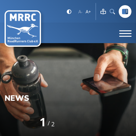
A-
A+
NEWS
1
2