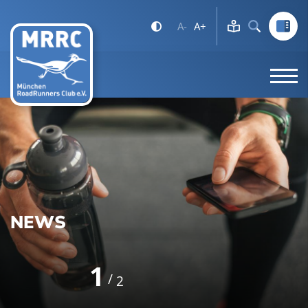
A-
A+
NEWS
1
2