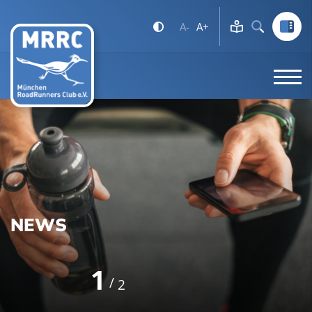
A-
A+
NEWS
1
2