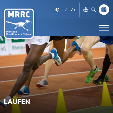
A-
A+
LAUFEN