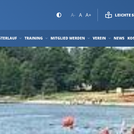
A-
A
A+
LEICHTE 
STERLAUF
TRAINING
MITGLIED WERDEN
VEREIN
NEWS
KO