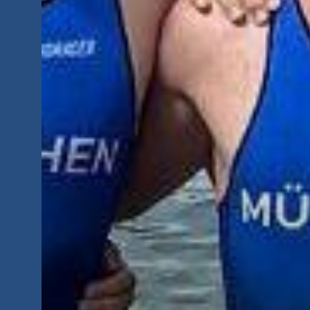
München RoadRunners Club e.V
Hohenlohestraße 67
80637 München
089-15780564
info@mrrc.de