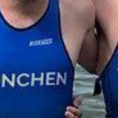
.
Trainingszeiten
Schwimmakademie
Laufen
Triathlon