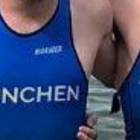
.
Trainingszeiten
Schwimmakademie
Laufen
Triathlon