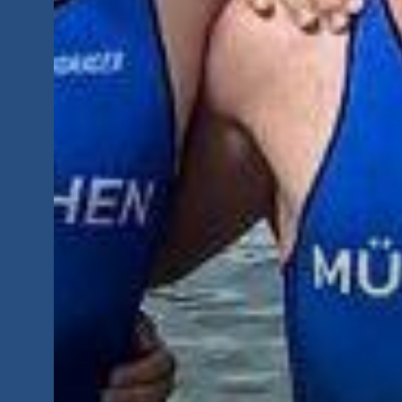
München RoadRunners Club e.V
Hohenlohestraße 67
80637 München
089-15780564
info@mrrc.de