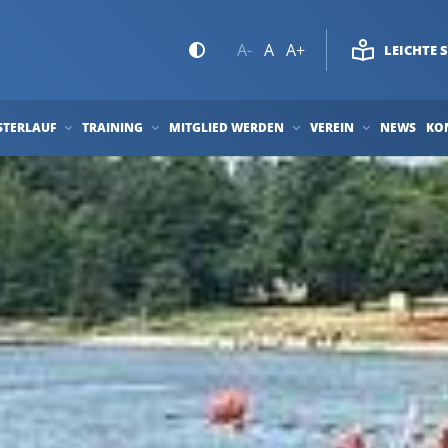
A-
A
A+
LEICHTE 
STERLAUF
TRAINING
MITGLIED WERDEN
VEREIN
NEWS
KO