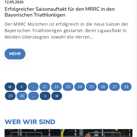
12.05.2026
Erfolgreicher Saisonauftakt für den MRRC in den
Bayerischen Triathlonligen
Der MRRC München ist erfolgreich in die neue Saison der
Bayerischen Triathlonligen gestartet. Beim Ligaauftakt in
Weiden überzeugten sowohl die Herren…
MEHR
…
21
22
23
24
25
26
27
28
29
30
…
WER WIR SIND