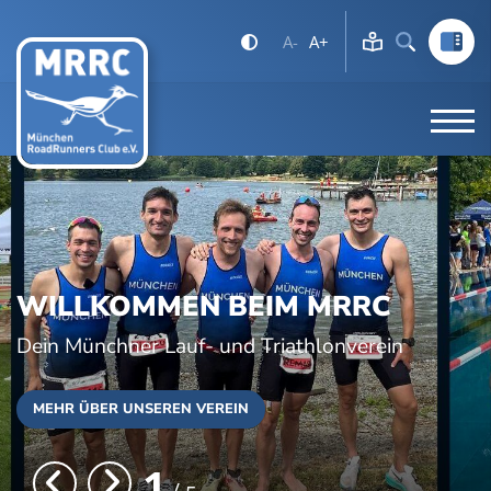
A-
A+
WILLKOMMEN BEIM MRRC
Dein Münchner Lauf- und Triathlonverein
MEHR ÜBER UNSEREN VEREIN
1