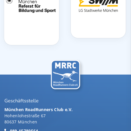
Geschäftsstelle
München RoadRunners Club e.V.
Hohenlohestraße 67
80637 München
089-15780564