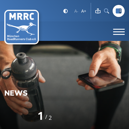
A-
A+
NEWS
1
2