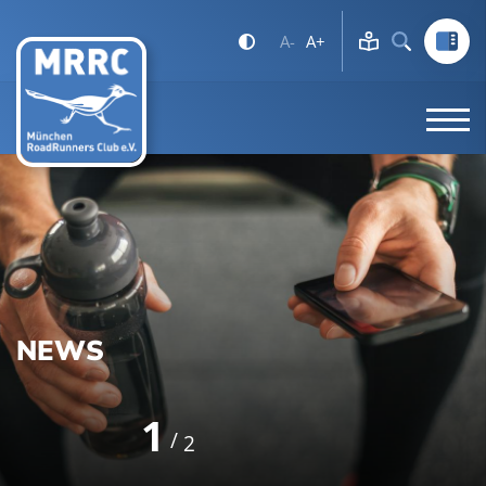
A-
A+
NEWS
1
2