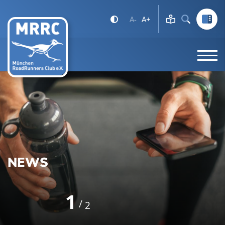
A-
A+
NEWS
1
2