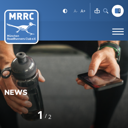
A-
A+
NEWS
1
2