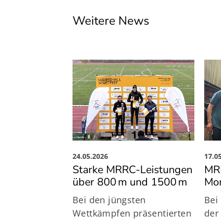
Weitere News
24.05.2026
17.0
Starke MRRC-Leistungen
MRR
über 800 m und 1500 m
Mo
Bei den jüngsten
Bei
Wettkämpfen präsentierten
der