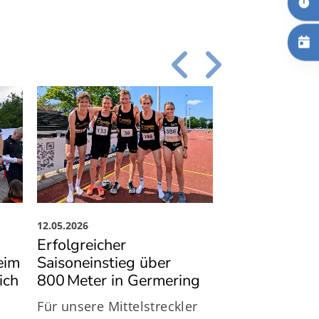
12.05.2026
12.05.2026
Erfolgreicher
Erfolgreicher
eim
Saisoneinstieg über
Saisonauftakt
ich
800 Meter in Germering
MRRC in den
Bayerischen
Für unsere Mittelstreckler
Triathlonlige