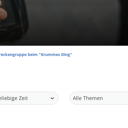
lstreckengruppe beim "Krummes Ding"
Training
Mi
.
Trainingszeiten