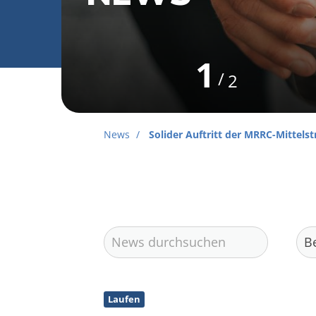
1
2
News
Solider Auftritt der MRRC-Mitte
Geschäftsstelle
Laufen
München RoadRunners Club e.V