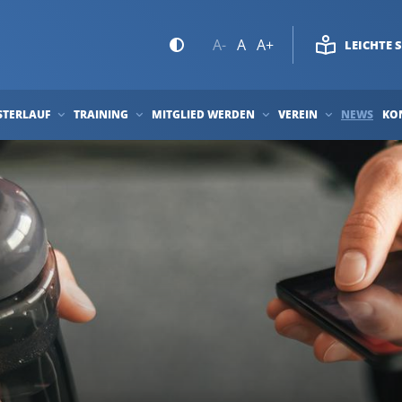
A-
A
A+
LEICHTE 
STERLAUF
TRAINING
MITGLIED WERDEN
VEREIN
NEWS
KO