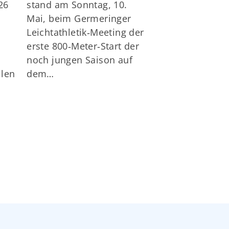
26
stand am Sonntag, 10.
Der MRRC Mün
Mai, beim Germeringer
erfolgreich in
Leichtathletik‑Meeting der
Saison der Ba
erste 800‑Meter‑Start der
Triathlonligen 
noch jungen Saison auf
Beim Ligaauft
llen
dem…
überzeugten s
Herren…