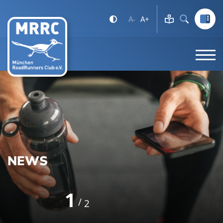
A-
A+
NEWS
1
2